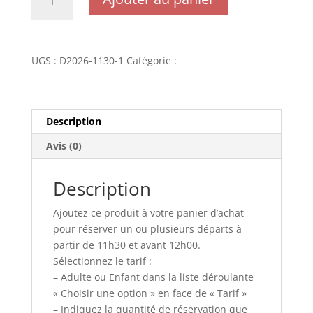
de
DEPART
11h30
-
UGS :
D2026-1130-1
Catégorie :
Départ
(2026)
Description
Avis (0)
Description
Ajoutez ce produit à votre panier d’achat
pour réserver un ou plusieurs départs à
partir de 11h30 et avant 12h00.
Sélectionnez le tarif :
– Adulte ou Enfant dans la liste déroulante
« Choisir une option » en face de « Tarif »
– Indiquez la quantité de réservation que