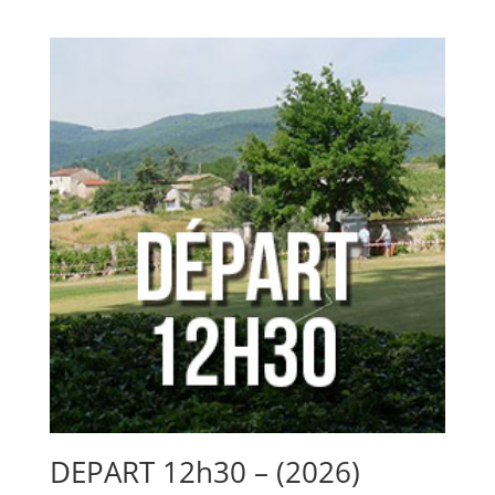
de
prix :
30,00 €
à
58,00 €
DEPART 12h30 – (2026)