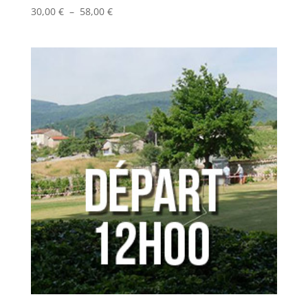
Plage
30,00
€
–
58,00
€
de
prix :
30,00 €
à
58,00 €