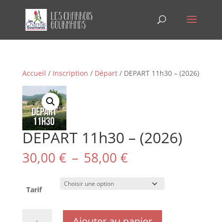
Accueil
/
Inscription
/
Départ
/ DEPART 11h30 – (2026)
DEPART 11h30 – (2026)
Plage
30,00
€
–
58,00
€
de
prix :
30,00 €
Tarif
à
58,00 €
quantité
Ajouter au panier