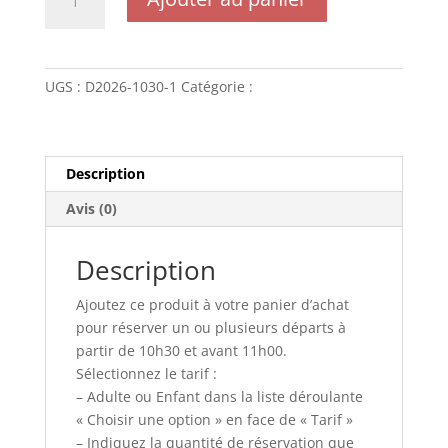
de
DEPART
10h30
-
UGS :
D2026-1030-1
Catégorie :
Départ
(2026)
Description
Avis (0)
Description
Ajoutez ce produit à votre panier d’achat
pour réserver un ou plusieurs départs à
partir de 10h30 et avant 11h00.
Sélectionnez le tarif :
– Adulte ou Enfant dans la liste déroulante
« Choisir une option » en face de « Tarif »
– Indiquez la quantité de réservation que