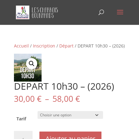
Accueil
/
Inscription
/
Départ
/ DEPART 10h30 – (2026)
DEPART 10h30 – (2026)
Plage
30,00
€
–
58,00
€
de
prix :
30,00 €
Tarif
à
58,00 €
quantité
Ajouter au panier